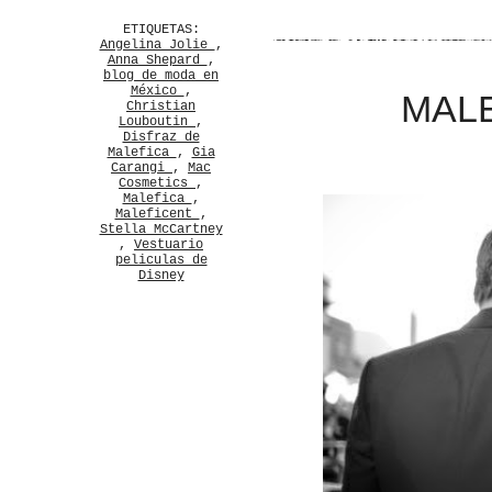
ETIQUETAS:
Angelina Jolie
,
Anna Shepard
,
blog de moda en
México
,
MALE
Christian
Louboutin
,
Disfraz de
Malefica
,
Gia
Carangi
,
Mac
Cosmetics
,
Malefica
,
Maleficent
,
Stella McCartney
,
Vestuario
peliculas de
Disney