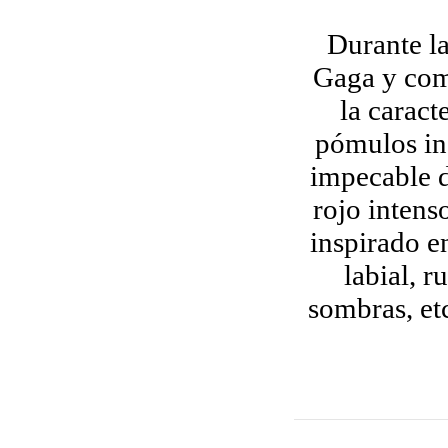
Durante la
Gaga y com
la caract
pómulos in
impecable d
rojo intens
inspirado e
labial, r
sombras, et