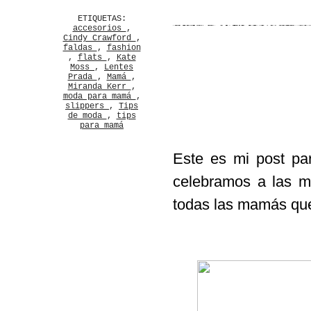
ETIQUETAS:
accesorios
,
Cindy Crawford
,
faldas
,
fashion
,
flats
,
Kate
Moss
,
Lentes
Prada
,
Mamá
,
Miranda Kerr
,
moda para mamá
,
slippers
,
Tips
de moda
,
tips
para mamá
Este es mi post pa
celebramos a las m
todas las mamás qu