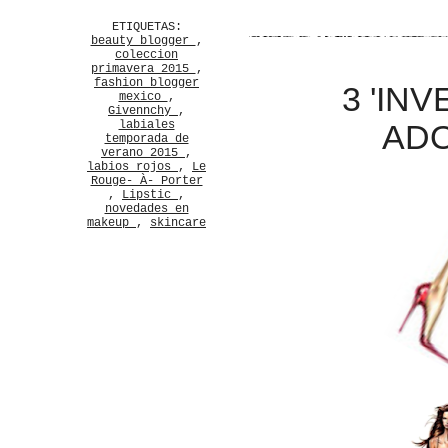
ETIQUETAS:
beauty blogger
,
coleccion
primavera 2015
,
fashion blogger
3 'IN
mexico
,
Givennchy
,
labiales
AD
temporada de
verano 2015
,
labios rojos
,
Le
Rouge- À- Porter
,
Lipstic
,
novedades en
makeup
,
skincare