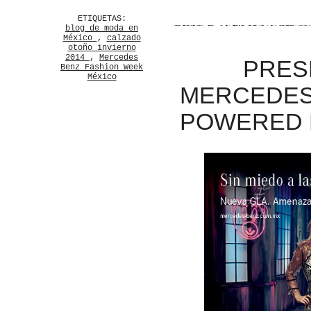
ETIQUETAS:
blog de moda en
México
,
calzado
otoño invierno
2014
,
Mercedes
PRESE
Benz Fashion Week
México
MERCEDES
POWERED B