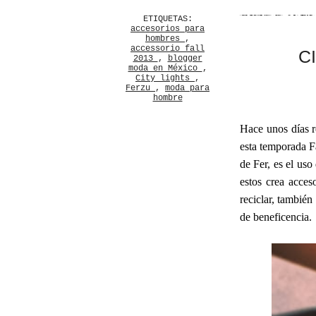
ETIQUETAS:
accesorios para
hombres
,
accessorio fall
C
2013
,
blogger
moda en México
,
City lights
,
Ferzu
,
moda para
hombre
Hace unos días r
esta temporada F
de Fer, es el uso
estos crea acces
reciclar, también
de beneficencia.