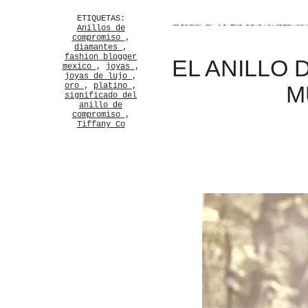
ETIQUETAS:
Anillos de
compromiso
,
diamantes
,
fashion blogger
EL ANILLO
mexico
,
joyas
,
joyas de lujo
,
oro
,
platino
,
M
significado del
anillo de
compromiso
,
Tiffany Co