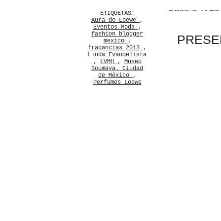
ETIQUETAS:
Aura de Loewe
,
Eventos Moda
,
fashion blogger
PRESEN
mexico
,
fragancias 2013
,
Linda Evangelista
,
LVMH
,
Museo
Soumaya. Ciudad
de México
,
Perfumes Loewe