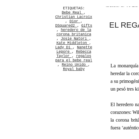
ETIQUETAS:
Bebe Real
,
Christian Lacroix
,
Dior
,
EL REG
DSquared2
,
Gifts
,
heredero de la
corona britanica
,
Josie Natori
,
Kate Middleton
,
Lady Di
,
Nanette
Lepore
,
Rebecca
Taylor
,
regalos
para el bebe real
,
Reino Unido
,
La monarquía 
Royal baby
heredar la cor
a su primogéni
un pesó tres 
El heredero na
corazones: Wil
la corona brit
fuera ‘auténti