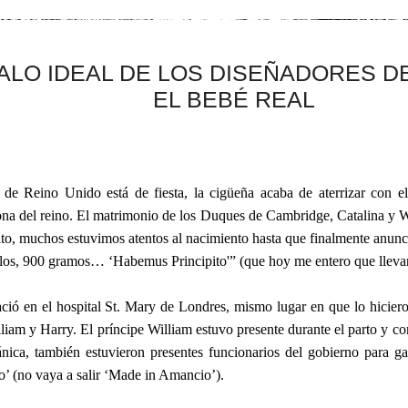
ALO IDEAL DE LOS DISEÑADORES D
EL BEBÉ REAL
de Reino Unido está de fiesta, la cigüeña acaba de aterrizar con el 
ona del reino. El matrimonio de los Duques de Cambridge, Catalina y Wi
to, muchos estuvimos atentos al nacimiento hasta que finalmente anun
kilos, 900 gramos… ‘Habemus Principito'” (que hoy me entero que llev
ció en el hospital St. Mary de Londres, mismo lugar en que lo hicieron
liam y Harry. El príncipe William estuvo presente durante el parto y co
ánica, también estuvieron presentes funcionarios del gobierno para ga
co’ (no vaya a salir ‘Made in Amancio’).