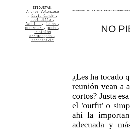
ETIQUETAS:
Andres Velencoso
,
David Gandy
,
dobladillo
,
fashion
,
jeans
,
NO PI
menswear
,
moda
,
Pantalón
arremangado
,
streetstyle
¿Les ha tocado qu
reunión vean a 
cortos? Justa es
el 'outfit' o si
ahí la importan
adecuada y más