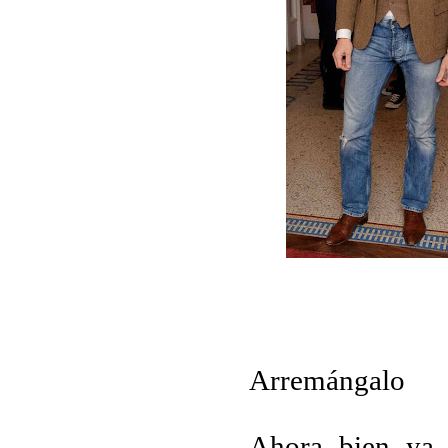
Arremángalo
Ahora bien ya t