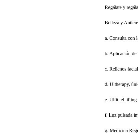
Regálate y regál
Belleza y Antien
a. Consulta con 
b. Aplicación de 
c. Rellenos facia
d. Ultherapy, ún
e. Ulfit, el lift
f. Luz pulsada in
g. Medicina Rege