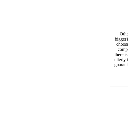
Othe
bigger}
choos
compl
there i
utterly
guarant