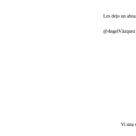
Les dejo un abraz
@4ngelVàzquez
Vi una 