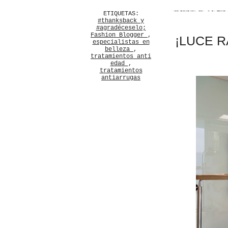
ETIQUETAS:
#thanksback y
#agradéceselo;
Fashion Blogger
,
¡LUCE R
especialistas en
belleza
,
tratamientos anti
edad
,
tratamientos
antiarrugas