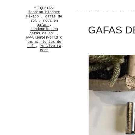
ETIQUETAS:
fashion blogger
México
,
gafas de
sol
,
moda en
gafas
,
GAFAS D
tendencias en
gafas de sol
,
www.lentesworld.c
om.mx; lentes de
sol
,
Yo Vivo La
Moda