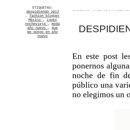
ETIQUETAS:
despidiendo 2013
,
fashion blogger
México
,
Looks
nochevieja
,
moda
DESPIDIE
año nuevo
,
que
me pongo en año
nuevo
En este post l
ponernos algunas
noche de fin de
público una vari
no elegimos un o