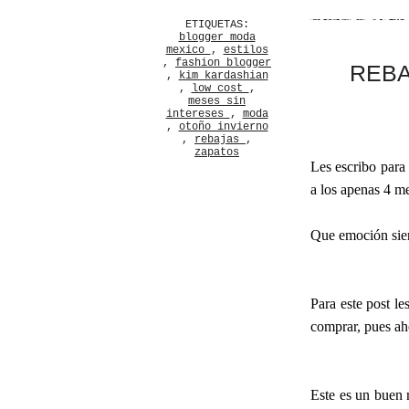
ETIQUETAS:
blogger moda
mexico
,
estilos
,
fashion blogger
REBA
,
kim kardashian
,
low cost
,
meses sin
intereses
,
moda
,
otoño invierno
,
rebajas
,
zapatos
Les escribo para 
a los apenas 4 m
Que emoción si
Para este post l
comprar, pues aho
Este es un buen 