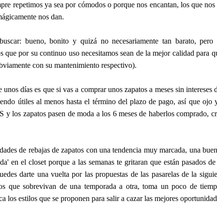
pre repetimos ya sea por cómodos o porque nos encantan, los que nos
mágicamente nos dan.
uscar: bueno, bonito y quizá no necesariamente tan barato, pero 
os que por su continuo uso necesitamos sean de la mejor calidad para 
obviamente con su mantenimiento respectivo).
 unos días es que si vas a comprar unos zapatos a meses sin intereses 
iendo útiles al menos hasta el término del plazo de pago, así que o
 los zapatos pasen de moda a los 6 meses de haberlos comprado, cr
idades de rebajas de zapatos con una tendencia muy marcada, una bue
da' en el closet porque a las semanas te gritaran que están pasados d
uedes darte una vuelta por las propuestas de las pasarelas de la sigu
ilos que sobrevivan de una temporada a otra, toma un poco de tiemp
fica los estilos que se proponen para salir a cazar las mejores oportunidad