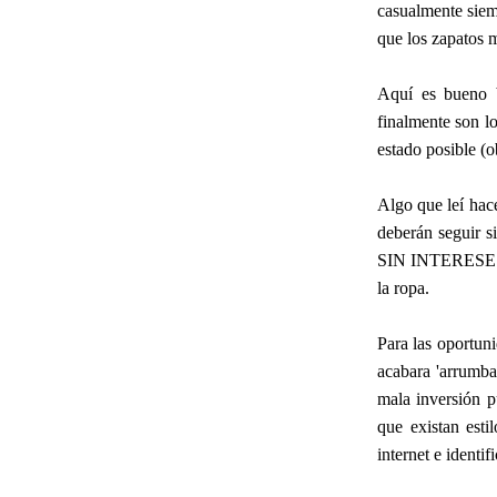
casualmente siem
que los zapatos 
Aquí es bueno b
finalmente son l
estado posible (
Algo que leí hace
deberán seguir s
SIN INTERESES y
la ropa.
Para las oportun
acabara 'arrumba
mala inversión p
que existan est
internet e identi