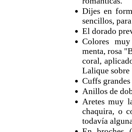
románticas.
Dijes en form
sencillos, para
El dorado prev
Colores muy 
menta, rosa "B
coral, aplicad
Lalique sobre 
Cuffs grandes
Anillos de do
Aretes muy la
chaquira, o 
todavía alguna
En broches (