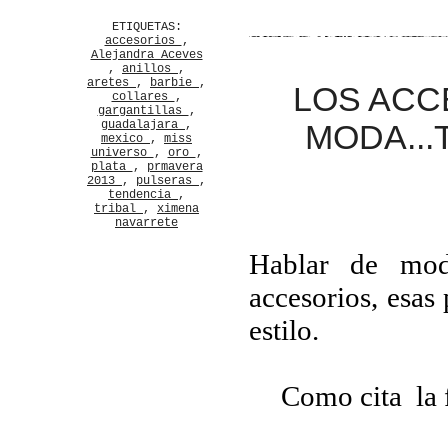
ETIQUETAS:
accesorios
,
Alejandra Aceves
,
anillos
,
aretes
,
barbie
,
LOS ACC
collares
,
gargantillas
,
guadalajara
,
MODA...
mexico
,
miss
universo
,
oro
,
plata
,
prmavera
2013
,
pulseras
,
tendencia
,
tribal
,
ximena
navarrete
Hablar de mod
accesorios, esas
estilo.
Como cita la 