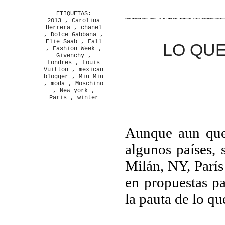
ETIQUETAS:
2013
,
Carolina
Herrera
,
chanel
,
Dolce Gabbana
,
Elie Saab
,
Fall
LO QU
,
Fashion Week
,
Givenchy
,
Londres
,
Louis
Vuitton
,
mexican
blogger
,
Miu Miu
,
moda
,
Moschino
,
New york
,
Paris
,
winter
Aunque aun que
algunos países,
Milán, NY, París
en propuestas p
la pauta de lo q